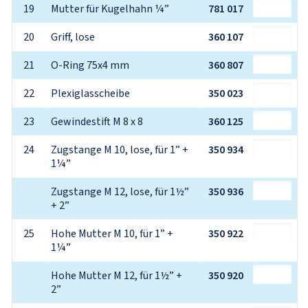
19
Mutter für Kugelhahn ¼”
781 017
20
Griff, lose
360 107
21
O-Ring 75x4 mm
360 807
22
Plexiglasscheibe
350 023
23
Gewindestift M 8 x 8
360 125
24
Zugstange M 10, lose, für 1” + 
350 934
1¼”
Zugstange M 12, lose, für 1½” 
350 936
+ 2”
25
Hohe Mutter M 10, für 1” + 
350 922
1¼”
Hohe Mutter M 12, für 1½” + 
350 920
2”