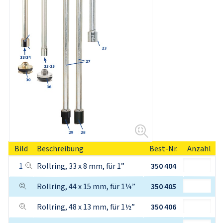
Bild
Beschreibung
Best-Nr.
Anzahl
1
Rollring, 33 x 8 mm, für 1”
350 404
Rollring, 44 x 15 mm, für 1¼”
350 405
Rollring, 48 x 13 mm, für 1½”
350 406