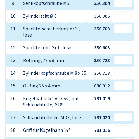
9
Senkkopfschraube M5
350 304
10
Zylinderstift Ø 8
350 305
11
Spachtelschieberkörper 3”, 
350 703
lose
12
Spachtel mit Griff, lose
350 603
13
Rollring, 78 x 8 mm
350 723
14
Zylinderkopfschraube M 8 x 35
350 713
15
O-Ring 25 x 4 mm
080 912
16
Kugelhahn ¼“ A-Gew., mit 
781 019
Schlauchtülle, MDS
17
Schlauchtülle ¼” MDS, lose
781 020
18
Griff für Kugelhahn ¼”
781 016