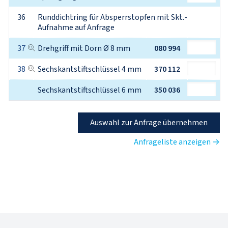
36
Runddichtring für Absperrstopfen mit Skt.-
Aufnahme auf Anfrage
37
Drehgriff mit Dorn Ø 8 mm
080 994
38
Sechskantstiftschlüssel 4 mm
370 112
Sechskantstiftschlüssel 6 mm
350 036
Auswahl zur Anfrage übernehmen
Anfrageliste anzeigen →