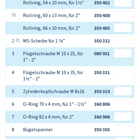
Rollring, 54 x 10 mm, für 1½”
350 402
Rollring, 60 x 13 mm, für 2”
350 408
Rollring, 66 x 10 mm, für 2”
350 403
2
MS-Scheibe für 1 ¼”
350 332
3
Flügelschraube M 10 x 25, für 
080 931
1” - 2”
4
Flügelschraube M 10 x 35, für 
350 331
1½” - 2”
5
Zylinderkopfschraube M 8x16
350 310
6
O-Ring 70 x 4 mm, für 1” - 1½”
360 806
7
O-Ring 82 x 4 mm, für 2”
360 906
8
Bügelspanner
350 303