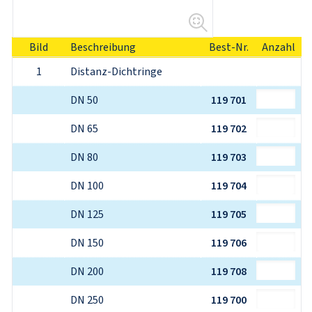
Bild
Beschreibung
Best-Nr.
Anzahl
1
Distanz-Dichtringe
DN 50
119 701
DN 65
119 702
DN 80
119 703
DN 100
119 704
DN 125
119 705
DN 150
119 706
DN 200
119 708
DN 250
119 700