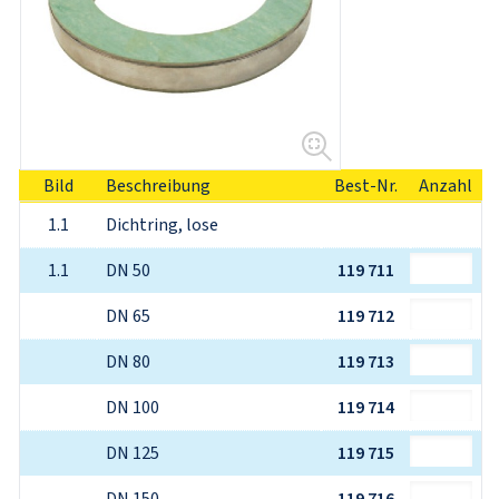
Bild
Beschreibung
Best-Nr.
Anzahl
1.1
Dichtring, lose
1.1
DN 50
119 711
DN 65
119 712
DN 80
119 713
DN 100
119 714
DN 125
119 715