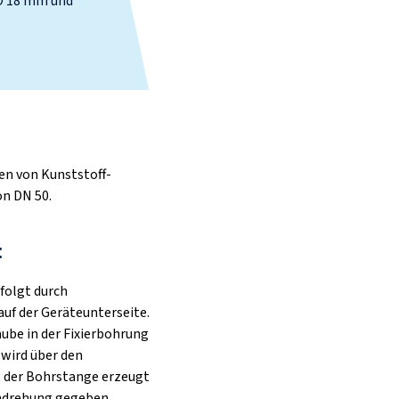
Ø 18 mm und
en von Kunststoff-
on DN 50.
:
folgt durch
uf der Geräteunterseite.
ube in der Fixierbohrung
wird über den
 der Bohrstange erzeugt
mdrehung gegeben.