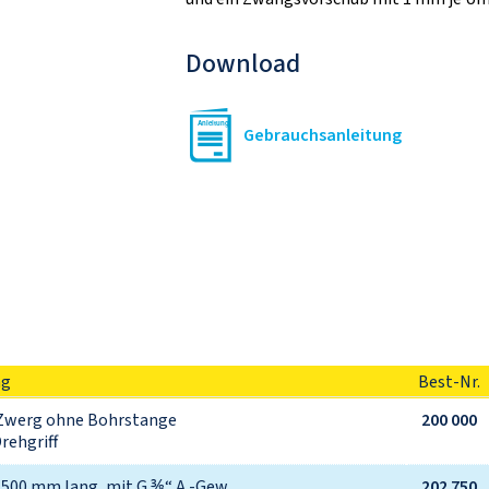
Download
Gebrauchsanleitung
ng
Best-Nr.
Zwerg ohne Bohrstange

200 000
Drehgriff
500 mm lang, mit G ⅜“ A.-Gew.

202 750