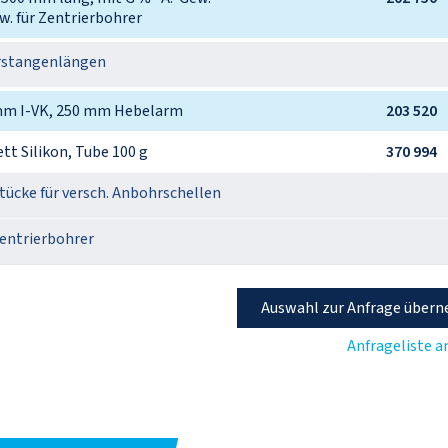
w. für Zentrierbohrer
rstangenlängen
mm I-VK, 250 mm Hebelarm
203 520
t Silikon, Tube 100 g
370 994
tücke für versch. Anbohrschellen
Zentrierbohrer
Auswahl zur Anfrage über
Anfrageliste 