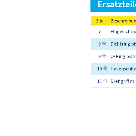
Ersatzteil
Bild
Beschreibu
7
Flügelschra
8
Dichtring bi
9
O-Ring bis 80
10
Hakenschlüs
11
Drehgriff m