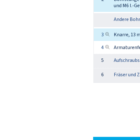
und M6 I.-Ge
Andere Boh
3
Knarre, 13 
4
Armaturenfet
5
Aufschraubs
6
Fräser und 