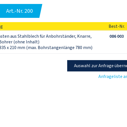
Art.-Nr. 200
ng
Best-Nr.
ten aus Stahlblech für Anbohrständer, Knarre, 
086 003
Bohrer (ohne Inhalt) 

 335 x 210 mm (max. Bohrstangenlänge 780 mm)
Auswahl zur Anfrage über
Anfrageliste 