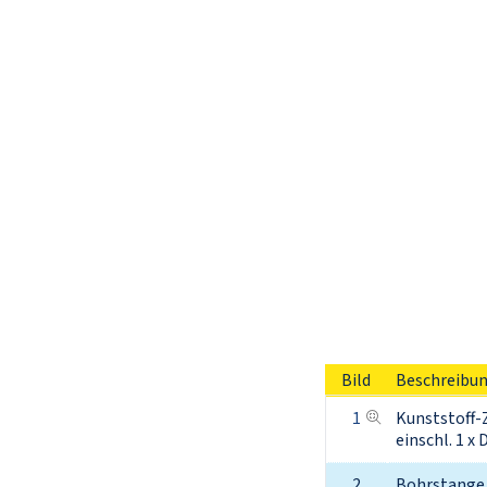
Bild
Beschreibu
1
Kunststoff-
einschl. 1 x 
2
Bohrstange 