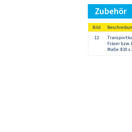
Zubehör
Bild
Beschreibu
12
Transportkas
Fräser bzw. 
Maße: 830 x