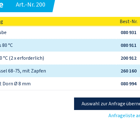
e
Art.-Nr. 200
ng
Best-Nr.
ube
080 931
s 80 °C
080 911
 °C (2 x erforderlich)
200 912
sel 68-75, mit Zapfen
260 160
it Dorn Ø 8 mm
080 994
Auswahl zur Anfrage über
Anfrageliste 