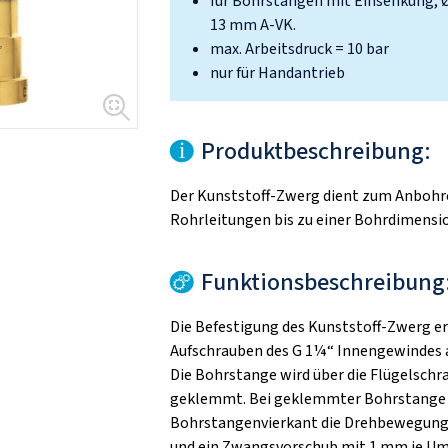
für Bohrstangen mit Einsenkung, 
13 mm A-VK.
max. Arbeitsdruck = 10 bar
nur für Handantrieb
Produktbeschreibung:
Der Kunststoff-Zwerg dient zum Anbohr
Rohrleitungen bis zu einer Bohrdimensi
Funktionsbeschreibung
Die Befestigung des Kunststoff-Zwerg er
Aufschrauben des G 1¼“ Innengewindes a
Die Bohrstange wird über die Flügelschra
geklemmt. Bei geklemmter Bohrstange 
Bohrstangenvierkant die Drehbewegung
und ein Zwangsvorschub mit 1 mm je U