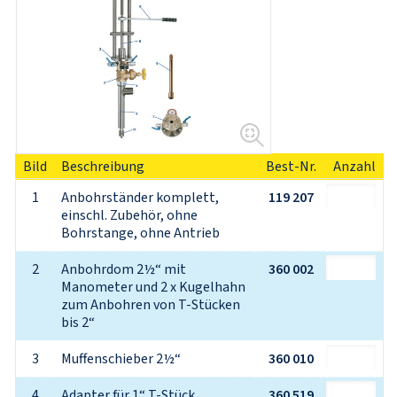
Bild
Beschreibung
Best-Nr.
Anzahl
1
Anbohrständer komplett, 

119 207
einschl. Zubehör, ohne 
Bohrstange, ohne Antrieb
2
Anbohrdom 2½“ mit 
360 002
Manometer und 2 x Kugelhahn 

zum Anbohren von T-Stücken 
bis 2“
3
Muffenschieber 2½“
360 010
4
Adapter für 1“ T-Stück
360 519