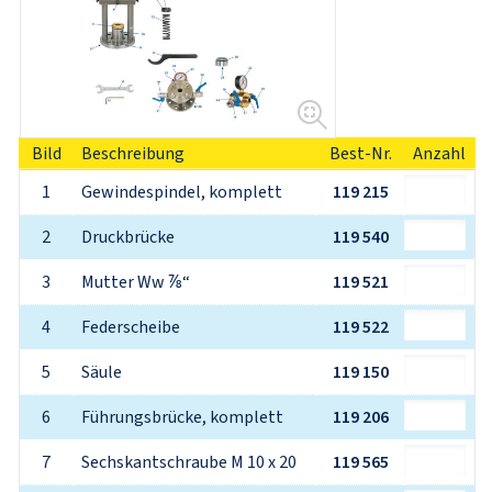
Bild
Beschreibung
Best-Nr.
Anzahl
1
Gewindespindel, komplett
119 215
2
Druckbrücke
119 540
3
Mutter Ww ⅞“
119 521
4
Federscheibe
119 522
5
Säule
119 150
6
Führungsbrücke, komplett
119 206
7
Sechskantschraube M 10 x 20
119 565