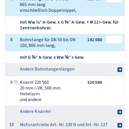
865 mm lang 

einschließlich Doppelnippel,
mit Ww ¾“ A-Gew. x G ⅜“ A-Gew. + M 12 I-Gew. für
Zentrierbohrer
8
Bohrstange für DN 50 bis DN 
142 080
150, 800 mm lang,
mit G ⅝“ A-Gew. x Ww ⅝“ I-Gew.
Andere Bohrstangenlängen
9
Knarre 320 560

320 560
20 mm I-VK, 500 mm 
Hebelarm

und andere
Andere Knarren
10
Motorantriebe Art.-Nr. 230 N und Art.-Nr. 127