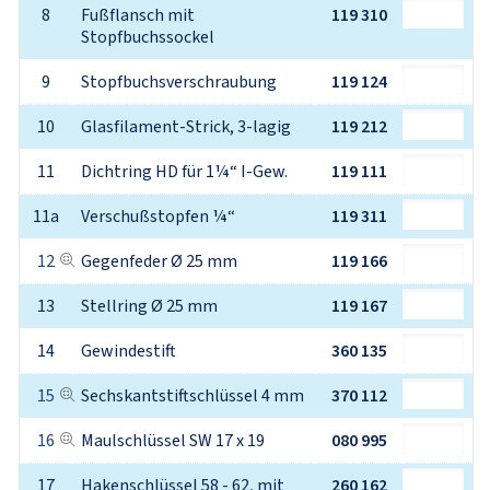
8
Fußflansch mit 
119 310
Stopfbuchssockel
9
Stopfbuchsverschraubung
119 124
10
Glasfilament-Strick, 3-lagig
119 212
11
Dichtring HD für 1¼“ I-Gew.
119 111
11a
Verschußstopfen ¼“
119 311
12
Gegenfeder Ø 25 mm
119 166
13
Stellring Ø 25 mm
119 167
14
Gewindestift
360 135
15
Sechskantstiftschlüssel 4 mm
370 112
16
Maulschlüssel SW 17 x 19
080 995
17
Hakenschlüssel 58 - 62, mit 
260 162