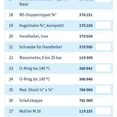
Nase
18
MS-Doppelnippel ¾“
370 231
19
Kugelhahn ¾“, komplett
370 230
20
Handhebel, lose
370 504
21
Schraube für Handhebel
370 505
22
Manometer, 0 bis 25 bar
119 309
23
O-Ring bis 140 °C
360 842
24
O-Ring bis 140 °C
360 846
25
Red.-Stück ½“ x ¼“
784 904
26
Schutzkappe
781 009
27
Mutter M 16
119 235