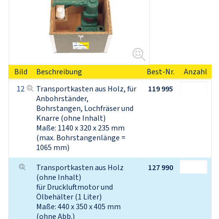
Bild
Beschreibung
Best-Nr.
Anzahl
12
Transportkasten aus Holz, für 
119 995
Anbohrständer, 

Bohrstangen, Lochfräser und 
Knarre (ohne Inhalt)

Maße: 1140 x 320 x 235 mm 
(max. Bohrstangenlänge = 
1065 mm)
Transportkasten aus Holz 
127 990
(ohne Inhalt) 

für Druckluftmotor und 
Ölbehälter (1 Liter)

Maße: 440 x 350 x 405 mm

(ohne Abb.)