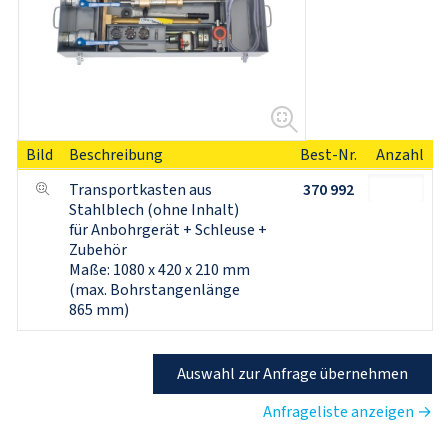
Bild
Beschreibung
Best-Nr.
Anzahl
Transportkasten aus 
370 992
Stahlblech (ohne Inhalt) 
für Anbohrgerät + Schleuse + 
Zubehör
Maße: 1080 x 420 x 210 mm 
(max. Bohrstangenlänge 
865 mm)
Auswahl zur Anfrage übernehmen
Anfrageliste anzeigen →