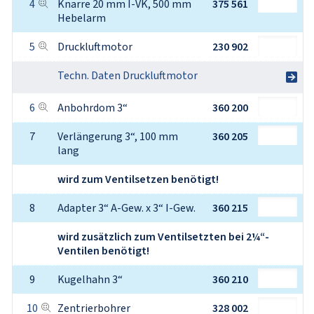
4
Knarre 20 mm I-VK, 500 mm 
375 561
Hebelarm
5
Druckluftmotor
230 902
Techn. Daten Druckluftmotor
6
Anbohrdom 3“
360 200
7
Verlängerung 3“, 100 mm 
360 205
lang
wird zum Ventilsetzen benötigt!
8
Adapter 3“ A-Gew. x 3“ I-Gew.
360 215
wird zusätzlich zum Ventilsetzten bei 2¼“-
Ventilen benötigt!
9
Kugelhahn 3“
360 210
10
Zentrierbohrer
328 002