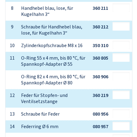
8
Handhebel blau, lose, für 
360 211
Kugelhahn 3“
9
Schraube für Handhebel blau, 
360 212
lose, für Kugelhahn 3“
10
Zylinderkopfschraube M8 x 16
350 310
11
O-Ring 55 x 4 mm, bis 80 °C, für 
360 805
Spannkopf-Adapter Ø 55
O-Ring 82 x 4 mm, bis 80 °C, für 
360 906
Spannkopf-Adapter Ø 80
12
Feder für Stopfen- und 
360 219
Ventilsetzstange
13
Schraube für Feder
080 956
14
Federring Ø 6 mm
080 957