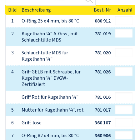
Bild
Beschreibung
Best-Nr.
Anzahl
1
O-Ring 25 x 4 mm, bis 80 °C
080 912
2
Kugelhahn ¼“ A-Gew., mit 
781 019
Schlauchtülle MDS
3
Schlauchtülle MDS für 
781 020
Kugelhahn ¼"
4
Griff GELB mit Schraube, für 
781 026
Kugelhahn ¼" DVGW-
Zertifiziert
Griff Rot für Kugelhahn ¼"
781 016
5
Mutter für Kugelhahn ¼", rot
781 017
6
Griff, lose
360 107
7
O-Ring 82 x 4 mm, bis 80 °C
360 906