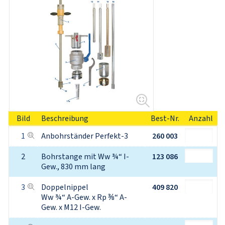
Bild
Beschreibung
Best-Nr.
Anzahl
1
Anbohrständer Perfekt-3
260 003
2
Bohrstange mit Ww ¾“ I-
123 086
Gew., 830 mm lang
3
Doppelnippel

409 820
Ww ¾“ A-Gew. x Rp ⅜“ A-
Gew. x M12 I-Gew.