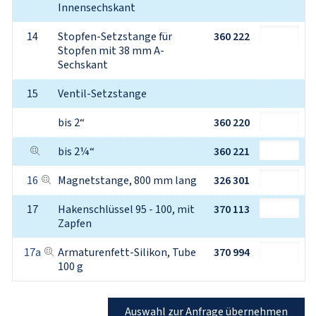
Innensechskant
14
Stopfen-Setzstange für 
360 222
Stopfen mit 38 mm A-
Sechskant
15
Ventil-Setzstange
bis 2“
360 220
bis 2¼“
360 221
16
Magnetstange, 800 mm lang
326 301
17
Hakenschlüssel 95 - 100, mit 
370 113
Zapfen
17a
Armaturenfett-Silikon, Tube 
370 994
100 g
Auswahl zur Anfrage übernehmen