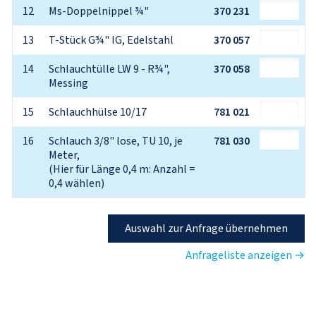
12
Ms-Doppelnippel ¾"
370 231
13
T-Stück G¾" IG, Edelstahl
370 057
14
Schlauchtülle LW 9 - R¾", 
370 058
Messing
15
Schlauchhülse 10/17
781 021
16
Schlauch 3/8" lose, TU 10, je 
781 030
Meter,
(Hier für Länge 0,4 m: Anzahl = 
0,4 wählen)
Auswahl zur Anfrage übernehmen
Anfrageliste anzeigen →