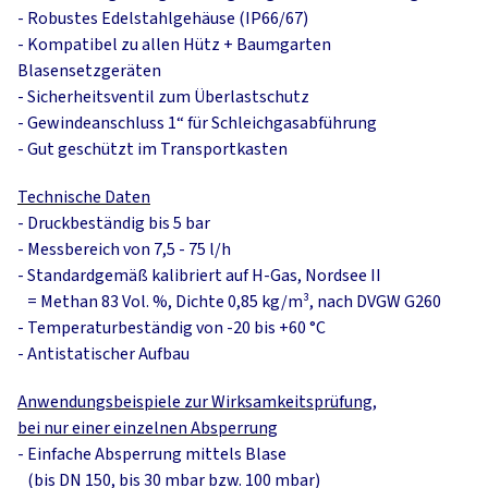
- Robustes Edelstahlgehäuse (IP66/67)
- Kompatibel zu allen Hütz + Baumgarten
Blasensetzgeräten
- Sicherheitsventil zum Überlastschutz
- Gewindeanschluss 1“ für Schleichgasabführung
- Gut geschützt im Transportkasten
Technische Daten
- Druckbeständig bis 5 bar
-
Messbereich von 7,5 - 75 l/h
-
Standardgemäß kalibriert auf H-Gas, Nordsee II
= Methan 83 Vol. %, Dichte 0,85 kg/m³, nach DVGW G260
-
Temperaturbeständig von -20 bis +60 °C
-
Antistatischer Aufbau
Anwendungsbeispiele zur Wirksamkeitsprüfung,
bei nur einer einzelnen Absperrung
- Einfache Absperrung mittels Blase
(bis DN 150, bis 30 mbar bzw. 100 mbar)