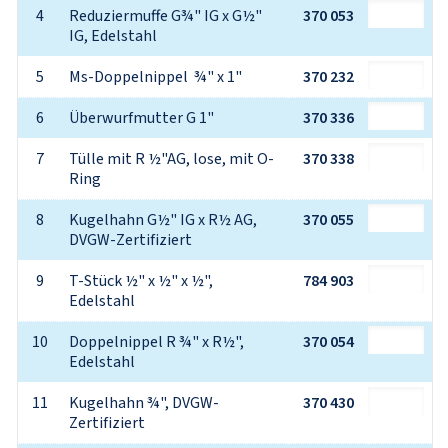
4
Reduziermuffe G¾" IG x G½" 
370 053
IG, Edelstahl
5
Ms-Doppelnippel  ¾" x 1"
370 232
6
Überwurfmutter G 1"
370 336
7
Tülle mit R ½"AG, lose, mit O-
370 338
Ring
8
Kugelhahn G½" IG x R½ AG, 
370 055
DVGW-Zertifiziert
9
T-Stück ½" x ½" x ½", 
784 903
Edelstahl
10
Doppelnippel R ¾" x R½", 
370 054
Edelstahl
11
Kugelhahn ¾", DVGW-
370 430
Zertifiziert