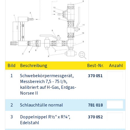
Bild
Beschreibung
Best-Nr.
Anzahl
1
Schwebekörpermessgerät, 
370 051
Messbereich 7,5 - 75 l/h, 
kalibriert auf H-Gas, Erdgas-
Norsee II
2
Schlauchtülle normal
781 018
3
Doppelnippel R½" x R¼", 
370 052
Edelstahl