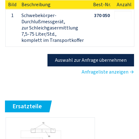
Bild
Beschreibung
Best-Nr.
Anzahl
1
Schwebekörper-
370 050
Durchlußmessgerät,
zur Schleichgasermittlung 
7,5-75 Liter/Std.,
komplett im Transportkoffer
Auswahl zur Anfrage übernehmen
Anfrageliste anzeigen →
Ersatzteile