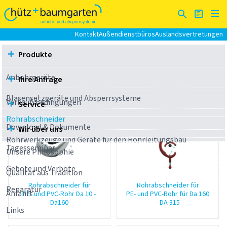
Kontakt
Außendienstbüros
Auslandsvertretungen
Produkte
Rohrabschneider
PE/PVC-Rohrabschneider
Anbohrgeräte
Ihre Anfrage
PE/PVC-Rohrabschneider
Blasensetzgeräte und Absperrsysteme
Verkaufsbedingungen
Service
Rohrabschneider
Download & Dokumente
Wir über uns
Rohrwerkzeuge und Geräte für den Rohrleitungsbau
Tagesseminar
Unsere Philosophie
Gebote und Verbote
Qualität aus Tradition
Rohrabschneider für
Rohrabschneider für
Reparatur
Anfahrt
PE- und PVC-Rohr Da 10 -
PE- und PVC-Rohr für Da 160
Da160
- DA 315
Links