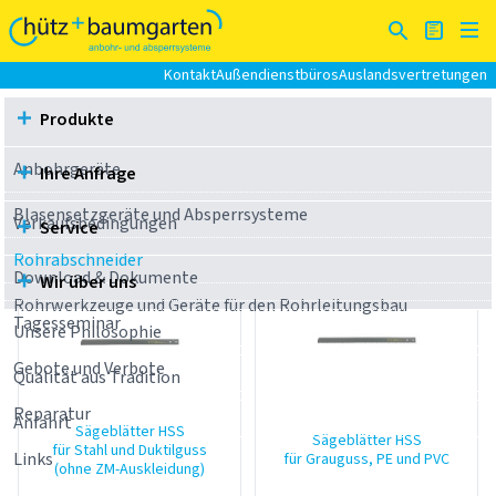
Kontakt
Außendienstbüros
Auslandsvertretungen
Produkte
Rohrabschneider
Stichsägen und Zubehör
Sägeblätter zur Stichsäge
Anbohrgeräte
Ihre Anfrage
Sägeblätter zur Stichsäge
Blasensetzgeräte und Absperrsysteme
Verkaufsbedingungen
Service
Rohrabschneider
Download & Dokumente
Wir über uns
Rohrwerkzeuge und Geräte für den Rohrleitungsbau
Tagesseminar
Unsere Philosophie
Gebote und Verbote
Qualität aus Tradition
Reparatur
Anfahrt
Sägeblätter HSS
Sägeblätter HSS
für Stahl und Duktilguss
Links
für Grauguss, PE und PVC
(ohne ZM-Auskleidung)