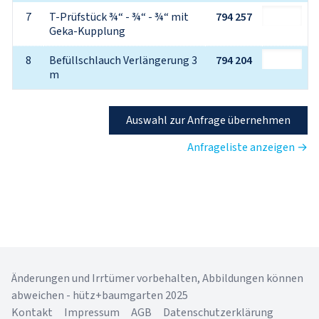
7
T-Prüfstück ¾“ - ¾“ - ¾“ mit 
794 257
Geka-Kupplung
8
Befüllschlauch Verlängerung 3 
794 204
m
Auswahl zur Anfrage übernehmen
Anfrageliste anzeigen →
Änderungen und Irrtümer vorbehalten, Abbildungen können
abweichen - hütz+baumgarten 2025
Kontakt
Impressum
AGB
Datenschutzerklärung