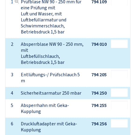
1
Prüfblase NW 90 - 250 mm für 
794 109
eine Prüfung mit

Luft und Wasser, mit 
Luftbefüllarmatur und

Schwimmerschlauch, 
Betriebsdruck 1,5 bar
2
Absperrblase NW 90 - 250 mm, 
794 010
mit

Luftbefüllschlauch, 
Betriebsdruck 1,5 bar
3
Entlüftungs-/ Prüfschlauch 5 
794 205
m
4
Sicherheitsarmatur 250 mbar
794 250
5
Absperrhahn mit Geka-
794 255
Kupplung
6
Druckluftadapter mit Geka-
794 256
Kupplung